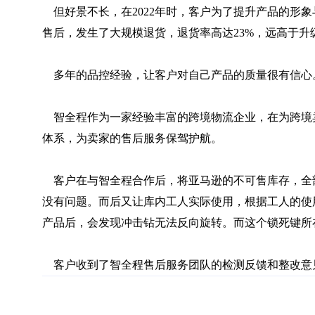
	但好景不长，在2022年时，客户为了提升产品的形象与使用体验，将手持冲击钻进行了产品升级。升级后的产品，形象更佳、质感更强、功能更人性化。可是这款升级后的产品，却在销
售后，发生了大规模退货，退货率高达23%，远高于升
	多年的品控经验，让客户对自己产品的质量很有信
	智全程作为一家经验丰富的跨境物流企业，在为跨境卖家提供头程运输、FBA专线、海外仓、海外一件代发、退货换标等基础的跨境物流服务的同时，也为跨境卖家提供完善的海外服务
体系，为卖家的售后服务保驾护航。
	客户在与智全程合作后，将亚马逊的不可售库存，全部退货到了智全程在美国德州的维修仓。智全程的维修工程师收到退货后，按照客户的质检手册进行了完整质检，发现产品质量本身
没有问题。而后又让库内工人实际使用，根据工人的使
产品后，会发现冲击钻无法反向旋转。而这个锁死键所
	客户收到了智全程售后服务团队的检测反馈和整改